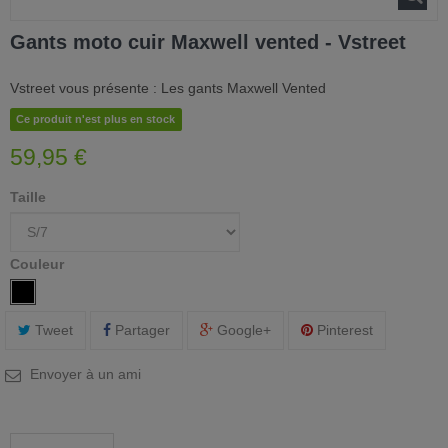
Gants moto cuir Maxwell vented - Vstreet
Vstreet vous présente : Les gants Maxwell Vented
Ce produit n'est plus en stock
59,95 €
Taille
Couleur
Tweet
Partager
Google+
Pinterest
Envoyer à un ami