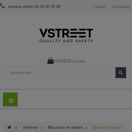
service client: 01 43 57 33 30
Contact
Connexion
PANIER
0
(vide)
>
Homme
>
Blousons et vestes
>
Blouson Naked -