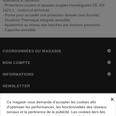
résistance à l'abrasion
- Protections coudes et épaules souples homologuées CE, EN
1621-1 : confort et technicité
- Poche pour accueillir une protection dorsale (non fournie)
- Doublure Thermique intégrale amovible
- Ajustement au niveau des hanches par boutons pressions
- Capuche amovible
COORDONNÉES DU MAGASIN
MON COMPTE
INFORMATIONS
NEWSLETTER
×
OK
Ce magasin vous demande d'accepter les cookies afin
d'optimiser les performances, les fonctionnalités des réseaux
5%
Inscrivez vous et recevez
sur votre commande
sociaux et la pertinence de la publicité. Les cookies tiers liés