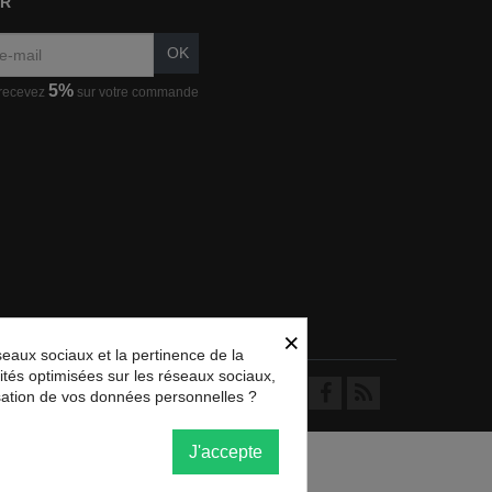
ER
OK
5%
 recevez
sur votre commande
×
eaux sociaux et la pertinence de la
alités optimisées sur les réseaux sociaux,
lisation de vos données personnelles ?
J'accepte