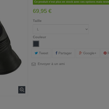
Ce produit n'est plus en stock avec ces options mais rest
69,95 €
Taille
Couleur
Tweet
Partager
Google+
P
Envoyer à un ami