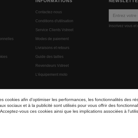
INFORMATIONS
NEWSLETT
Contactez-nous
Conditions d'utilisation
Inscrivez vous et
Service Clients Vstreet
onnelles
Modes de paiement
n
Livraisons et retours
okies
Guide des tailles
Revendeurs Vstreet
L'équipement moto
cookies afin d'optimiser les performances, les fonctionnalités des rés
aux sociaux et à la publicité sont utilisés pour vous offrir des fonctionn
 Acceptez-vous ces cookies ainsi que les implications associées à l'uti