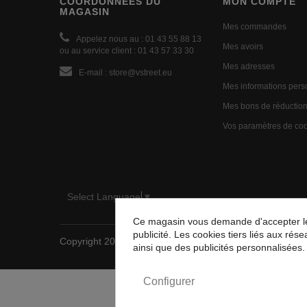
COORDONNÉES DU
MON COMPTE
MAGASIN
Mes commandes
Appelez nous au :
01 43 55 88 13
Mes avoirs
ou au service client : 01 43 57 33 30
Mes adresses
E-mail :
store@vstreet.eu
Mes informations pers
Mes bons de réductio
Vos paramètres de co
Select Language
▼
Ce magasin vous demande d'accepter les 
publicité. Les cookies tiers liés aux rése
Copyright 2025 Vstreet - Tous droits réservés
ainsi que des publicités personnalisées.
Configurer