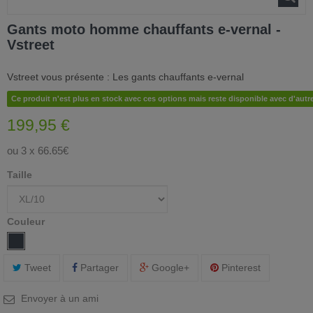
Gants moto homme chauffants e-vernal -
Vstreet
Vstreet vous présente : Les gants chauffants e-vernal
Ce produit n'est plus en stock avec ces options mais reste disponible avec d'autr
199,95 €
ou 3 x 66.65€
Taille
Couleur
Tweet
Partager
Google+
Pinterest
Envoyer à un ami