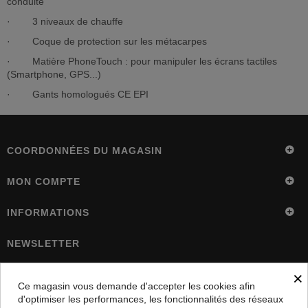
conduite
· 3 niveaux de chauffe
· Coque de protection sur les métacarpes
· Matière PhoneTouch : pour manipuler les écrans tactiles
(Smartphone, GPS...)
· Gants homologués CE EPI
COORDONNÉES DU MAGASIN
MON COMPTE
INFORMATIONS
NEWSLETTER
×
OK
Ce magasin vous demande d'accepter les cookies afin
d'optimiser les performances, les fonctionnalités des réseaux
5%
Inscrivez vous et recevez
sur votre commande