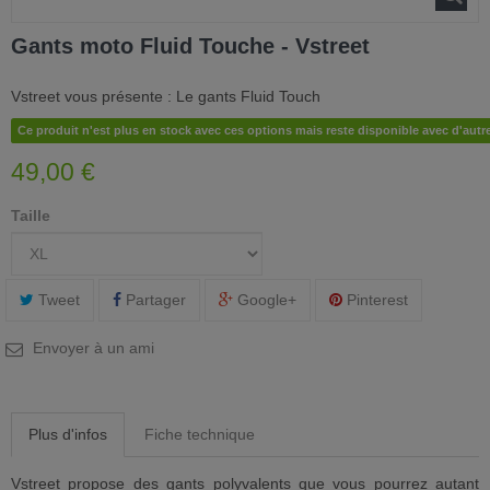
Gants moto Fluid Touche - Vstreet
Vstreet vous présente : Le gants Fluid Touch
Ce produit n'est plus en stock avec ces options mais reste disponible avec d'autr
49,00 €
Taille
Tweet
Partager
Google+
Pinterest
Envoyer à un ami
Plus d'infos
Fiche technique
Vstreet propose des gants polyvalents que vous pourrez autant