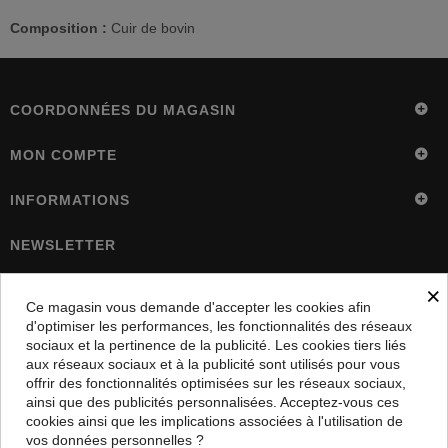
Composition :
Cuir de bovin
COORDONNÉES DU MAGASIN
MON COMPTE
INFORMATIONS
NEWSLETTER
×
OK
Ce magasin vous demande d'accepter les cookies afin
d'optimiser les performances, les fonctionnalités des réseaux
5%
Inscrivez vous et recevez
sur votre commande
sociaux et la pertinence de la publicité. Les cookies tiers liés
aux réseaux sociaux et à la publicité sont utilisés pour vous
Select Language
▼
offrir des fonctionnalités optimisées sur les réseaux sociaux,
ainsi que des publicités personnalisées. Acceptez-vous ces
cookies ainsi que les implications associées à l'utilisation de
Copyright 2025 Vstreet - Tous droits réservés
vos données personnelles ?