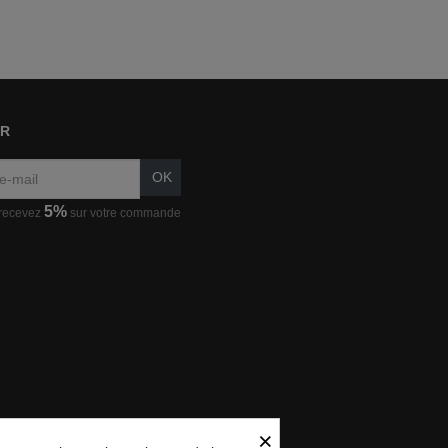
ER
OK
5%
 recevez
sur votre commande
×