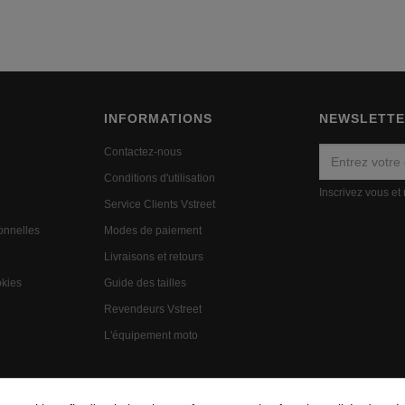
INFORMATIONS
NEWSLETT
Contactez-nous
Conditions d'utilisation
Inscrivez vous et
Service Clients Vstreet
onnelles
Modes de paiement
n
Livraisons et retours
okies
Guide des tailles
Revendeurs Vstreet
L'équipement moto