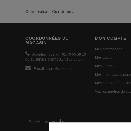
Composition : Cuir de bovin
COORDONNÉES DU
MON COMPTE
MAGASIN
Mes commandes
Appelez nous au :
01 43 55 88 13
Mes avoirs
ou au service client : 01 43 57 33 30
Mes adresses
E-mail :
store@vstreet.eu
Mes informations pers
Mes bons de réductio
Vos paramètres de co
Select Language
▼