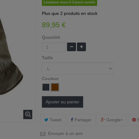
Livraison sous 2-3 jours ouvrés
Plus que
2 produits
en stock
89,95 €
Quantité
Taille
Couleur
Ajouter au panier
Tweet
Partager
Google+
P
Envoyer à un ami