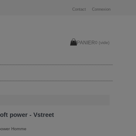
Contact
Connexion
PANIER
0
(vide)
ft power - Vstreet
t power Homme