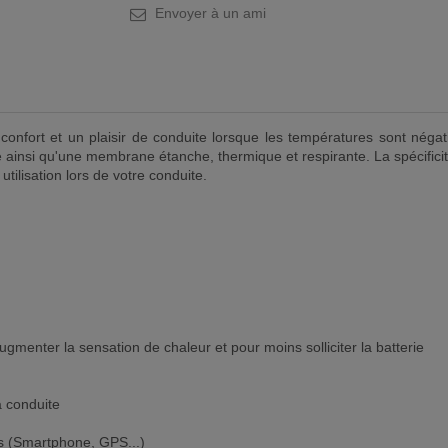
Envoyer à un ami
onfort et un plaisir de conduite lorsque les températures sont néga
re ainsi qu'une membrane étanche, thermique et respirante. La spécificit
tilisation lors de votre conduite.
menter la sensation de chaleur et pour moins solliciter la batterie
a conduite
es (Smartphone, GPS...)