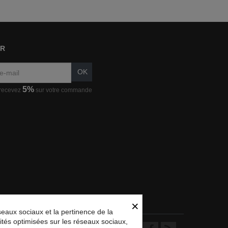
ER
OK
5%
 recevez
sur votre commande
×
eaux sociaux et la pertinence de la
alités optimisées sur les réseaux sociaux,