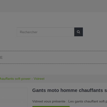
IE
uffants soft power - Vstreet
Gants moto homme chauffants so
Vstreet vous présente
:
Les gants chauffant sof