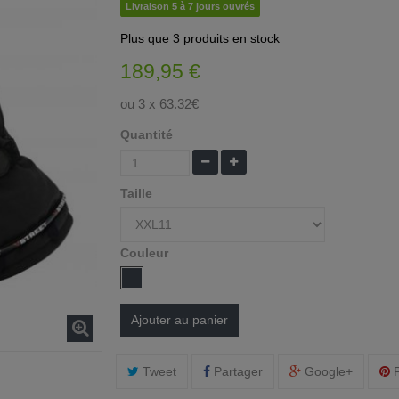
Livraison 5 à 7 jours ouvrés
Plus que
3 produits
en stock
189,95 €
ou 3 x 63.32€
Quantité
Taille
Couleur
Ajouter au panier
Tweet
Partager
Google+
P