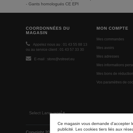
- Gants homologués CE EPI
COORDONNÉES DU
MON COMPTE
MAGASIN
Mes commandes
Appelez nous au :
01 43 55 88 13
Mes avoirs
ou au service client : 01 43 57 33 30
Mes adresses
E-mail :
store@vstreet.eu
Mes informations pers
Mes bons de réductio
Vos paramètres de co
Select Language
▼
Ce magasin vous demande d'accepter les 
publicité. Les cookies tiers liés aux rése
Copyright 2025 Vstreet - Tous droits réservés