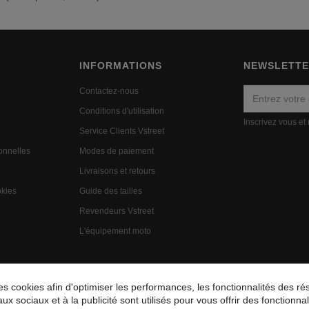
INFORMATIONS
NEWSLETT
Contactez-nous
Conditions d'utilisation
Inscrivez vous et
Service Clients Vstreet
onnelles
Modes de paiement
n
Livraisons et retours
okies
Guide des tailles
Revendeurs Vstreet
L'équipement moto
cookies afin d'optimiser les performances, les fonctionnalités des rés
aux sociaux et à la publicité sont utilisés pour vous offrir des fonctionn