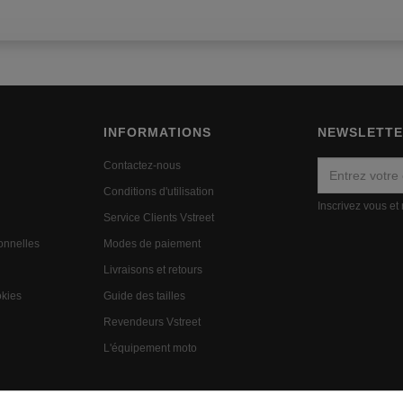
INFORMATIONS
NEWSLETT
Contactez-nous
Conditions d'utilisation
Inscrivez vous et
Service Clients Vstreet
onnelles
Modes de paiement
n
Livraisons et retours
okies
Guide des tailles
Revendeurs Vstreet
L'équipement moto