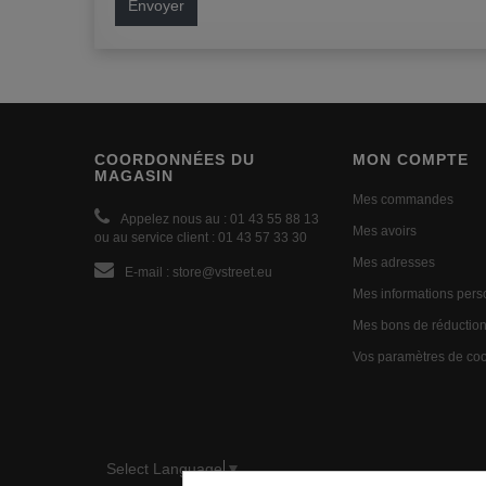
Envoyer
COORDONNÉES DU
MON COMPTE
MAGASIN
Mes commandes
Appelez nous au :
01 43 55 88 13
Mes avoirs
ou au service client : 01 43 57 33 30
Mes adresses
E-mail :
store@vstreet.eu
Mes informations pers
Mes bons de réductio
Vos paramètres de co
Select Language
▼