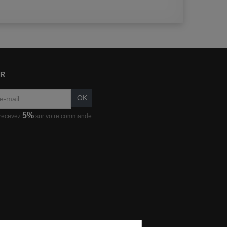
ER
OK
5%
 recevez
sur votre commande